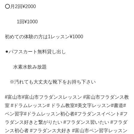
⭕️
月
2
回
¥2000
1
回
¥1000
初めての体験の方は
1
レッスン
¥1000
⚫︎パフスカート無料貸し出し
水素水飲み放題
※汚れても大丈夫な靴下をお持ち下さい
#
富山市
#
富山市フラダンスレッスン
#
富山市フラダンス教
室
#
ドラムレッスン
#
ドラム教室
#
美文字レッスン
#
書道
#
ペン習字
#
ドラムレッスン初心者
#
フラダンスイベント
#
フ
ラダンス好きと繋がりたい
#
フラダンス習いたい
#
フラダ
ンス初心者
#
フラダンス大好き
#
富山市ペン習字レッスン