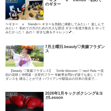
お知らせ
のギター
〜ギター ｅ friends〜 ギターを気軽に体験してみたい！ 楽しんで
みたい！ 初めての方のための大人な部活 ギター友達大集合🎸 やって
みたかった！ あの！ 好きな曲をチャレンジ💕...
7月土曜日.beauty♡美腸フラダン
お知らせ
ス
【beauty ♡美腸フラダンス】 Smile blossom ♡ next Hula 〜笑
顔の花咲く仲間達・次世代フラ〜 年齢男女問わず誰でも楽しくフラ
ダンスを 踊ることができ ハワイアンや馴染みの日本の音楽で...
2026年1月キックボクシング&ヨ
お知らせ
ガLesson