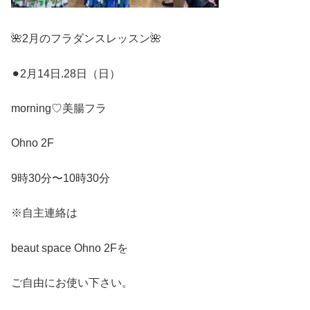
🌺
2
月のフラダンスレッスン
🌺
⚫︎
2
月
14
日
.28
日（日）
morning♡
美腸フラ
Ohno 2F
9
時
30
分〜
10
時
30
分
※
自主連絡は
beaut space Ohno 2F
を
ご自由にお使い下さい。