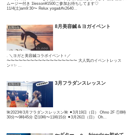
ムージー付き 1lesson¥1500ご参加お待ちしてます♡
11/4(土)am9:30〜 Relux yoga‍&#x2640...
8月美容鍼＆ヨガイベント
お知らせ
. ＼ヨガと美容鍼コラボイベント‍♀️／
〜〜〜〜〜〜〜〜〜〜〜〜〜〜〜〜〜〜 大人気のイベントレッス
ン‍♀️✨ ...
3月フラダンスレッスン
お知らせ
🌺2023年3月フラダンスレッスン🌺 ⚫︎3月19日（日） Ohno 2F ①8時
30分〜9時45分 ②10時〜11時15分 ⚫︎3月26日（日） Oh...
〜ギター ｅ friends〜初めて