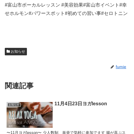
#
富山市ボーカルレッスン
#
美容効果
#
富山市イベント
#
幸
せホルモン
#
パワースポット
#
初めての習い事
#
セロトニン
お知らせ
fumie
関連記事
11月4日23日ヨガlesson
お知らせ
〜11月ヨガlesson〜 少人数制、単発で気軽に参加でます 腸が喜ぶス