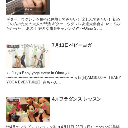
ギター、ウクレレを気軽に体験してみたい！ 楽しんでみたい！ 初め
ての方のための大人の部活 ギター、ウクレレ友達大集合🎸 やってみ
たかった！ あの！ 好きな曲をチャレンジ💕 〜Ohno Str...
7月13日ベビーヨガ
お知らせ
⋆⸜ July★Baby yoga event in Ohno ⸝⋆
〜〜〜〜〜〜〜〜〜〜〜〜〜〜〜〜〜〜 7/13(日)AM10:00〜 【BABY
YOGA EVENT👶🏻】 赤ちゃん...
4月フラダンス レッスン
お知らせ
🌺4月のフラダンスレッスン🌺 ⚫︎4月11日.25日（日） morning♡美腸