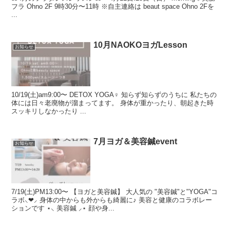
フラ Ohno 2F 9時30分〜11時 ※自主連絡は beaut space Ohno 2Fを
...
10月NAOKOヨガLesson
お知らせ
10/19(土)am9:00〜 DETOX YOGA‍♀️ 知らず知らずのうちに 私たちの
体には日々老廃物が溜まってます。 身体が重かったり、朝起きた時
スッキリしなかったり ...
7月ヨガ＆美容鍼event
お知らせ
7/19(土)PM13:00〜 【ヨガと美容鍼】 大人気の "美容鍼"と"YOGA"コ
ラボ⸜❤︎⸝ 身体の中からも外からも綺麗に♪ 美容と健康のコラボレー
ションです ⋆⸜ 美容鍼 ⸝⋆ 顔や身...