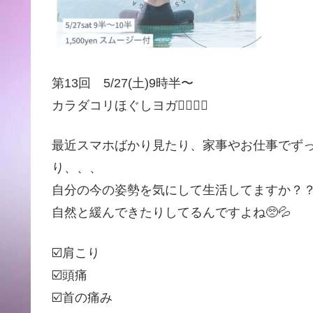
第13回 5/27(土)9時半〜
カラダコリほぐしヨガ🧘🏾‍♀️✨
最近スマホばかり見たり、家事やお仕事でず
り、、、
自分の今の姿勢を気にして生活してますか？
自然と緩んできたりしてるんですよね🥺💦
☑️肩こり
☑️頭痛
☑️首の痛み