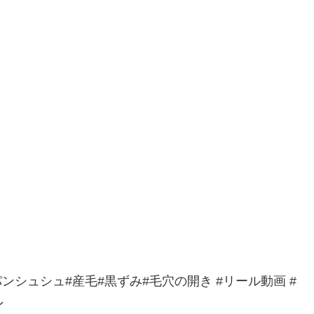
ンシュシュ#産毛#黒ずみ#毛穴の開き #リール動画 #
ン