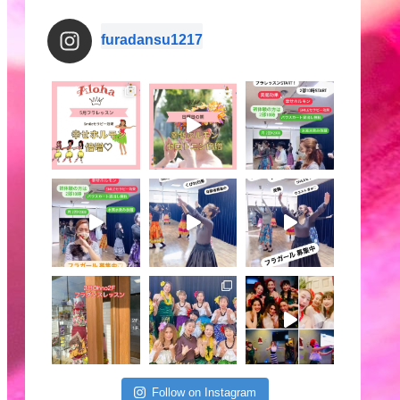
furadansu1217
Follow on Instagram