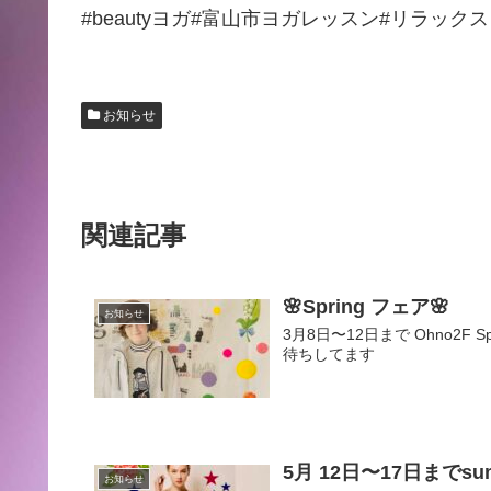
#beautyヨガ#富山市ヨガレッスン#リラック
お知らせ
関連記事
🌸Spring フェア🌸
お知らせ
3月8日〜12日まで Ohno2F
待ちしてます
5月 12日〜17日までs
お知らせ