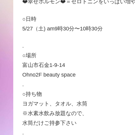
❤️幸せホルモン❤️＝セロトニンをいっぱい
○日時
5/27（土) am9時30分〜10時30分
.
○場所
富山市石金1-9-14
Ohno2F beauty space
.
○持ち物
ヨガマット、タオル、水筒
※水素水飲み放題なので、
水筒だけご持参下さい
.