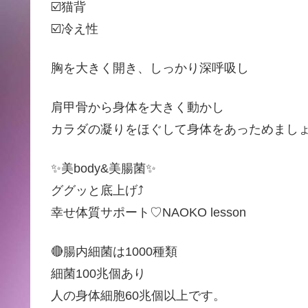
☑️猫背
☑️冷え性
胸を大きく開き、しっかり深呼吸し
肩甲骨から身体を大きく動かし
カラダの凝りをほぐして身体をあっためましょ
✨美body&美腸菌✨
ググッと底上げ⤴︎
幸せ体質サポート♡NAOKO lesson
🔴腸内細菌は1000種類
細菌100兆個あり
人の身体細胞60兆個以上です。