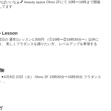
なぁ💕 beauty space Ohno 2Fにて 10時〜16時まで開催
してます
esson
日曜日の 通常1レッスン1,000円 （①15時〜②16時30分〜）以外に
、 美しくフラダンスを踊りたい方、 レベルアップを希望する
🌺
︎6月9日.23日（火） Ohno 2F 15時30分〜16時30分 フラダンス
...
ガ