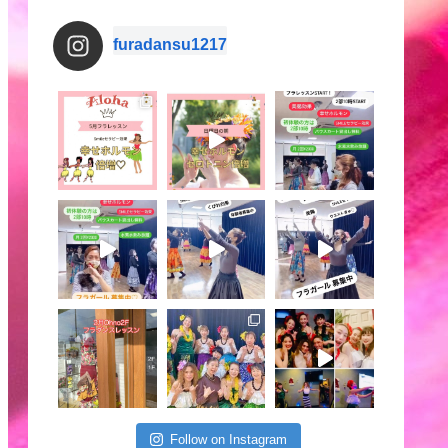
furadansu1217
Follow on Instagram