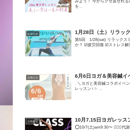
みよう！ 今からクセ直せれる
を...
1月28日（土）リラッ
お知らせ
第5回 1/28(sat) リ
か？ ☑️疲労回復 ☑️ストレス解消 
6月6日ヨガ＆美容鍼イ
お知らせ
. ＼ヨガと美容鍼コラボイベン
レッスン‍♀️✨ ...
10月7.15日ヨガレッス
お知らせ
⭕️10/7(土)am9:30〜 🧘🏾‍