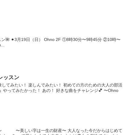
ン
🌺 ⚫︎3月19日（日） Ohno 2F ①8時30分〜9時45分 ②10時〜
..
レッスン
験してみたい！ 楽しんでみたい！ 初めての方のための大人の部活
 やってみたかった！ あの！ 好きな曲をチャレンジ💕 〜Ohno
 〜美しい字は一生の財産〜 大人なった今だからはじめて