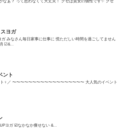
かなぁ？ って思わなくて大丈夫！ クセは貴女の個性です✨ クセ
クスヨガ
ラックスヨガ みなさん毎日家事に仕事に 慌ただしい時間を過ごしてません
☑&...
ベント
ト‍♀️／ 〜〜〜〜〜〜〜〜〜〜〜〜〜〜〜〜〜〜 大人気のイベント
ン
♀️代謝UPヨガ ☑️なかなか痩せない &...