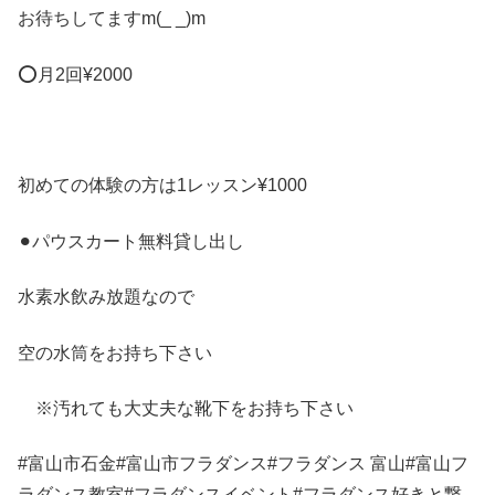
お待ちしてます
m(_ _)m
⭕️
月
2
回
¥2000
初めての体験の方は
1
レッスン
¥1000
⚫︎パウスカート無料貸し出し
水素水飲み放題なので
空の水筒をお持ち下さい
※汚れても大丈夫な靴下をお持ち下さい
#富山市石金#
富山市フラダンス
#
フラダンス
富山
#
富山フ
ラダンス教室
#
フラダンスイベント
#
フラダンス好きと繋