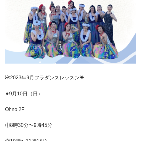
🌺
2023
年
9
月フラダンスレッスン
🌺
⚫︎
9
月
10
日（日）
Ohno 2F
①
8
時
30
分〜
9
時
45
分