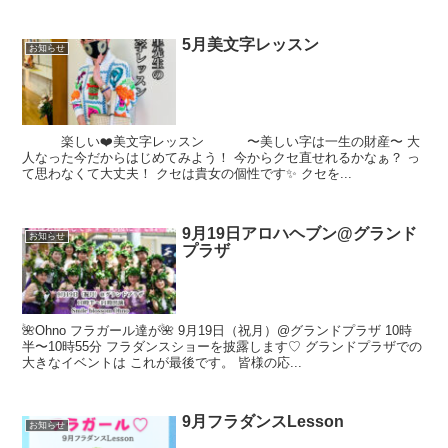
5月美文字レッスン
お知らせ
楽しい❤️美文字レッスン 〜美しい字は一生の財産〜 大
人なった今だからはじめてみよう！ 今からクセ直せれるかなぁ？ っ
て思わなくて大丈夫！ クセは貴女の個性です✨ クセを...
9月19日アロハヘブン@グランド
お知らせ
プラザ
🌺Ohno フラガール達が🌺 9月19日（祝月）@グランドプラザ 10時
半〜10時55分 フラダンスショーを披露します♡ グランドプラザでの
大きなイベントは これが最後です。 皆様の応...
9月フラダンスLesson
お知らせ