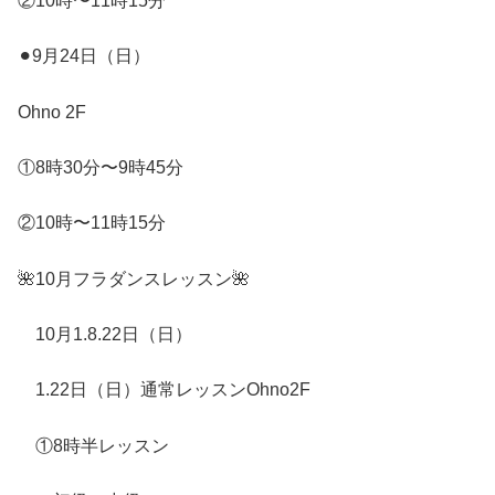
②
10
時〜
11
時
15
分
⚫︎
9
月
24
日（日）
Ohno 2F
①
8
時
30
分〜
9
時
45
分
②
10
時〜
11
時
15
分
🌺
10
月フラダンスレッスン
🌺
10
月
1.8.22
日（日）
1.22日（日）通常レッスンOhno2F
①
8
時半レッスン