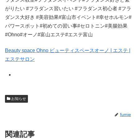
がりたい
#
フラダンス習いたい
#
フラダンス初心者
#
フラ
ダンス大好き
#
美容効果
#
富山市イベント
#
幸せホルモン
#
パワースポット
#
初めての習い事
#
セロトニン
#
美腸効果
#Ohno#
オーノ
#
富山エステ
#
エステ富山
Beauty space Ohno
ビューティスペースオーノ
|
エステ
|
エステサロン
お知らせ
fumie
関連記事