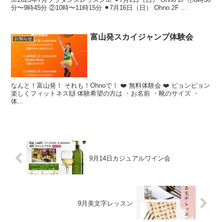
分〜9時45分 ②10時〜11時15分 ⚫︎7月16日（日） Ohno 2F ...
富山発スカイジャンプ体験会
お知らせ
なんと！富山発！ それも！Ohnoで！ ❤️ 無料体験会 ❤️ ピョンピョン
楽しくフィットネス🙌 体験希望の方は ・お名前 ・靴のサイズ ・
体...
9月14日カジュアルワイン会
9月美文字レッスン