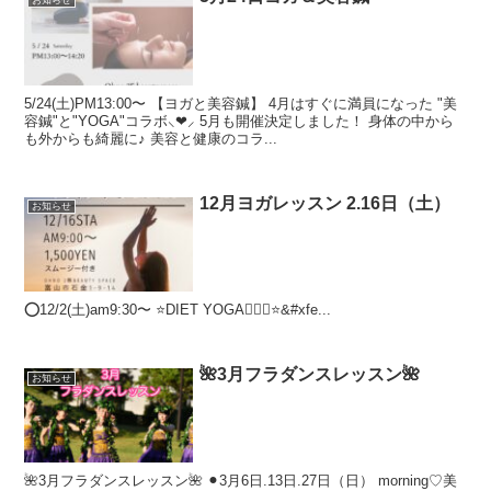
お知らせ
5/24(土)PM13:00〜 【ヨガと美容鍼】 4月はすぐに満員になった "美
容鍼"と"YOGA"コラボ⸜❤︎⸝ 5月も開催決定しました！ 身体の中から
も外からも綺麗に♪ 美容と健康のコラ...
12月ヨガレッスン 2.16日（土）
お知らせ
⭕️12/2(土)am9:30〜 ⭐️DIET YOGA🧘🏾‍♀️⭐&#xfe...
🌺3月フラダンスレッスン🌺
お知らせ
🌺3月フラダンスレッスン🌺 ⚫︎3月6日.13日.27日（日） morning♡美