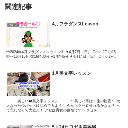
関連記事
4月フラダンスLesson
お知らせ
🌺2024年4月フラダンスレッスン🌺 ⚫︎4月7日（日） Ohno 2F ①15
時〜16時15分 ②16時30分〜17時45分 ⚫︎4月14日（日） Ohno 2F...
1月美文字レッスン
お知らせ
楽しい❤️美文字レッスン 〜美しい字は一生の財産〜 大
人なった今だからはじめてみよう！ 今からクセ直せれるかなぁ？ っ
て思わなくて大丈夫！ クセは貴女の個性です✨ クセを...
5月24日ヨガ＆美容鍼