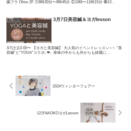
腸フラ Ohno 2F ①8時30分〜9時45分 ②10時〜11時15分 🔴13...
3月7日美容鍼＆ヨガlesson
お知らせ
3/7(土)13:00〜 【ヨガと美容鍼】 大人気のイベントレッスン‍♀️✨ "美
容鍼"と"YOGA"コラボ⸜❤︎⸝ 身体の中からも外からも綺麗に...
2024ウィンターフェアー
12月NAOKOヨガLesson