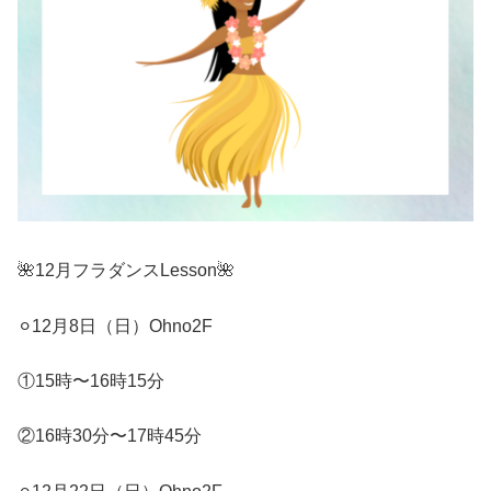
🌺12月フラダンスLesson🌺
⚪︎12月8日（日）Ohno2F
①15時〜16時15分
②16時30分〜17時45分