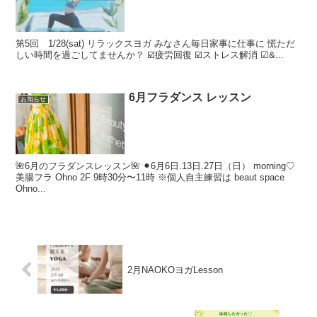
第5回 1/28(sat) リラックスヨガ みなさん毎日家事に仕事に 慌ただ
しい時間を過ごしてませんか？ ☑️疲労回復 ☑️ストレス解消 ☑&...
6月フラダンス レッスン
お知らせ
🌺6月のフラダンスレッスン🌺 ⚫︎6月6日.13日.27日（日） morning♡
美腸フラ Ohno 2F 9時30分〜11時 ※個人自主練習は beaut space
Ohno...
2月NAOKOヨガLesson