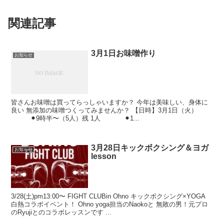
関連記事
3月1日お味噌作り
お知らせ
皆さんお味噌は買ってらっしゃいますか？ 今年は美味しい、身体に
良い 無添加の味噌つくってみませんか？ 【日時】3月1日（火）
⚫︎9時半〜（5人）残 1人 ⚫︎1...
3月28日キックボクシング＆ヨガ
お知らせ
lesson
3/28(土)pm13:00〜 FIGHT CLUBin Ohno キックボクシング×YOGA
白熱コラボイベント！ Ohno yoga担当のNaokoと 無敗の男！元プロ
のRyujiとのコラボレッスンです ...