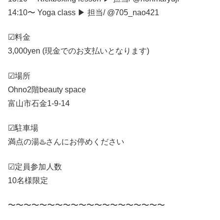
14:10〜 Yoga class ▶︎ 担当/ @705_nao421
☑︎料金
3,000yen (現金でのお支払いとなります)
☑︎場所
Ohno2階beauty space
富山市石金1-9-14
☑︎駐車場
満点の湯♨️さんにお停めください
☑︎定員参加人数
10名様限定
〜〜〜〜〜〜〜〜〜〜〜〜〜〜〜〜〜〜〜〜