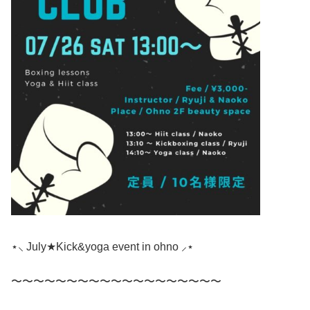
⋆⸜ July★Kick&yoga event in ohno ⸝⋆
〜〜〜〜〜〜〜〜〜〜〜〜〜〜〜〜〜〜〜