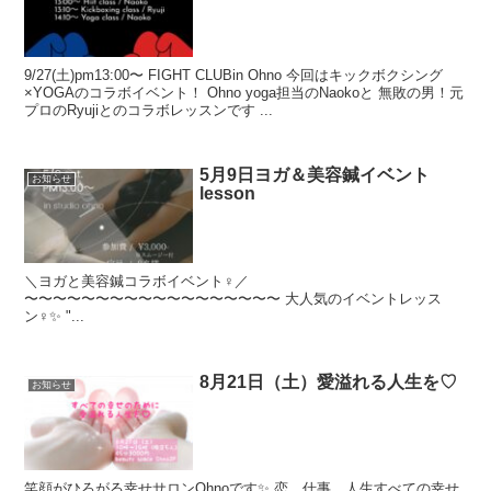
9/27(土)pm13:00〜 FIGHT CLUBin Ohno 今回はキックボクシング
×YOGAのコラボイベント！ Ohno yoga担当のNaokoと 無敗の男！元
プロのRyujiとのコラボレッスンです ...
5月9日ヨガ＆美容鍼イベント
お知らせ
lesson
＼ヨガと美容鍼コラボイベント‍♀️／
〜〜〜〜〜〜〜〜〜〜〜〜〜〜〜〜〜〜 大人気のイベントレッス
ン‍♀️✨ "...
8月21日（土）愛溢れる人生を♡
お知らせ
笑顔がひろがる幸せサロンOhnoです✨ 恋、仕事、人生すべての幸せ