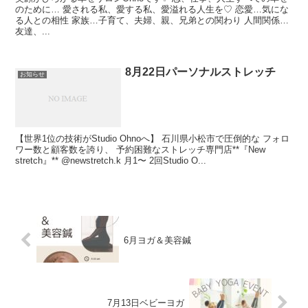
のために… 愛される私、愛する私、愛溢れる人生を♡ 恋愛…気にな
る人との相性 家族…子育て、夫婦、親、兄弟との関わり 人間関係…
友達、...
8月22日パーソナルストレッチ
お知らせ
【世界1位の技術がStudio Ohnoへ】 石川県小松市で圧倒的な フォロ
ワー数と顧客数を誇り、 予約困難なストレッチ専門店**『New
stretch』** @newstretch.k 月1〜 2回Studio O...
6月ヨガ＆美容鍼
7月13日ベビーヨガ