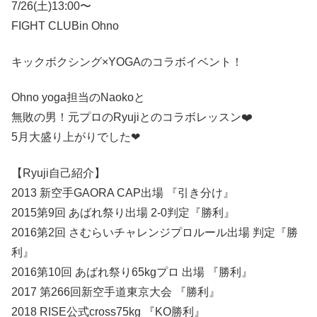
7/26(土)13:00〜
FIGHT CLUBin Ohno
キックボクシング×YOGAのコラボイベント！
Ohno yoga担当のNaokoと
無敗の男！元プロのRyujiとのコラボレッスン❤️‍
5月大盛り上がりでした❤︎
【Ryuji‍自己紹介】
2013 新空手GAORA CAP出場 『引き分け』
2015第9回 あばれ祭り出場 2-0判定『勝利』
2016第2回 さむらいチャレンジプロルール出場 判定『勝
利』
2016第10回 あばれ祭り65kgプロ 出場 『勝利』
2017 第266回新空手道東京大会 『勝利』
2018 RISE公式cross75kg 『KO勝利』