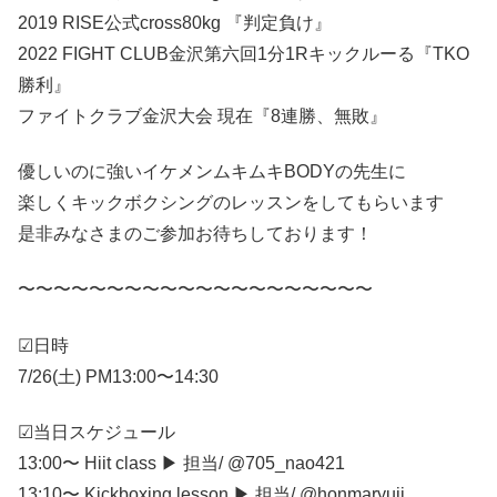
2019 RISE公式cross80kg 『判定負け』
2022 FIGHT CLUB金沢第六回1分1Rキックルーる『TKO
勝利』
ファイトクラブ金沢大会 現在『8連勝、無敗』
優しいのに強いイケメンムキムキBODYの先生に
楽しくキックボクシングのレッスンをしてもらいます
是非みなさまのご参加お待ちしております！
〜〜〜〜〜〜〜〜〜〜〜〜〜〜〜〜〜〜〜〜
☑︎日時
7/26(土) PM13:00〜14:30
☑︎当日スケジュール
13:00〜 Hiit class ▶︎ 担当/ @705_nao421
13:10〜 Kickboxing lesson ▶︎ 担当/ @honmaryuji