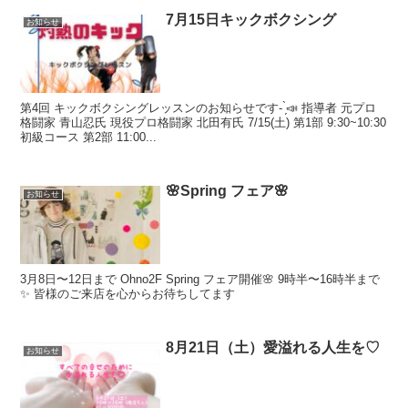
7月15日キックボクシング
お知らせ
第4回 キックボクシングレッスンのお知らせです- ̗̀📣 指導者 元プロ
格闘家 青山忍氏 現役プロ格闘家 北田有氏 7/15(土) 第1部 9:30~10:30
初級コース 第2部 11:00...
🌸Spring フェア🌸
お知らせ
3月8日〜12日まで Ohno2F Spring フェア開催🌸 9時半〜16時半まで
✨ 皆様のご来店を心からお待ちしてます
8月21日（土）愛溢れる人生を♡
お知らせ