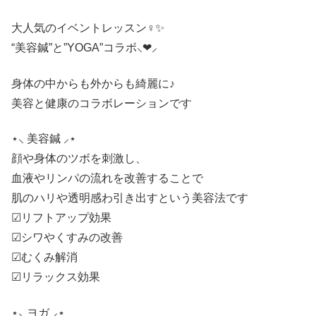
大人気のイベントレッスン‍♀️✨
“美容鍼”と”YOGA”コラボ⸜❤︎⸝
身体の中からも外からも綺麗に♪
美容と健康のコラボレーションです
⋆⸜ 美容鍼 ⸝⋆
顔や身体のツボを刺激し、
血液やリンパの流れを改善することで
肌のハリや透明感わ引き出すという美容法です
☑︎リフトアップ効果
☑︎シワやくすみの改善
☑︎むくみ解消
☑︎リラックス効果
⋆⸜ ヨガ ⸝⋆