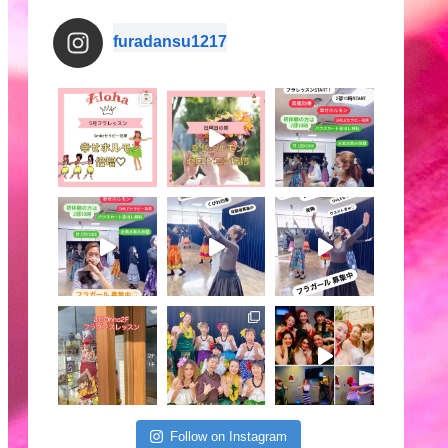
furadansu1217
Follow on Instagram