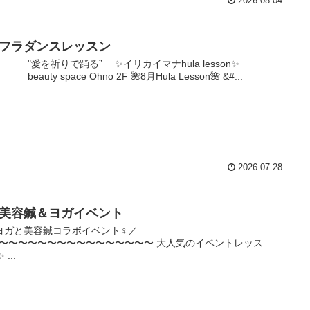
2026.08.04
月フラダンスレッスン
を祈りで踊る” ✨イリカイマナhula lesson✨
uty space Ohno 2F 🌺8月Hula Lesson🌺 &#...
2026.07.28
月美容鍼＆ヨガイベント
＼ヨガと美容鍼コラボイベント‍♀️／
〜〜〜〜〜〜〜〜〜〜〜〜〜〜〜〜 大人気のイベントレッス
 ...