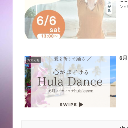
〜〜
ン‍♀️✨
6月
お知らせ
"愛
bea