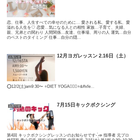
恋、仕事、人生すべての幸せのために… 愛される私、愛する私、愛
溢れる人生を♡ 恋愛…気になる人との相性 家族…子育て、夫婦、
親、兄弟との関わり 人間関係…友達、仕事場、周りの人 運気…自分
のベストのタイミング 仕事…自分の隠...
12月ヨガレッスン 2.16日（土）
お知らせ
⭕️12/2(土)am9:30〜 ⭐️DIET YOGA🧘🏾‍♀️⭐&#xfe...
7月15日キックボクシング
お知らせ
第4回 キックボクシングレッスンのお知らせです- ̗̀📣 指導者 元プロ