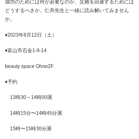
成功のためには何が必要なのか、災難を回避するためには
どうするべきか。仁舟先生と一緒に読み解いてみません
か。
♦︎
2023
年
8
月
12
日（土）
♦︎
富山市石金
1-9-14
beauty space Ohno2F
♦︎
予約
13
時
30
～
14
時
00
🈵
14
時
15
分〜
14
時
45
分
🈵
15
時〜
15
時
30
分
🈵