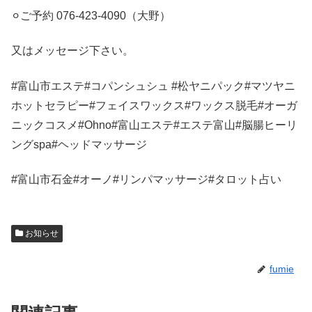
⚪︎ご予約
076-423-4090
（大野）
又はメッセージ下さい。
#
富山市エステ
#
コパンシュシュ
#
松ヤニパック
#
マツヤニ
ホットセラピー
#
フェイスワックス
#
ワックス脱毛
#
オーガ
ニックコスメ
#Ohno#
富山エステ
#
エステ富山
#
脳腸ヒーリ
ング
spa#
ヘッドマッサージ
#
富山市石金
#
オーノ
#
リンパマッサージ
#
タロット占い
お知らせ
fumie