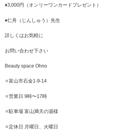
♦︎
3,000
円（オンリーワンカードプレゼント）
♦︎
仁舟（じんしゅう）先生
詳しくはお気軽に
お問い合わせ下さい
Beauty space Ohno
⚪︎富山市石金
1-9-14
⚪︎営業日
9
時〜
17
時
⚪︎駐車場
富山満天の湯様
⚪︎定休日
月曜日、火曜日