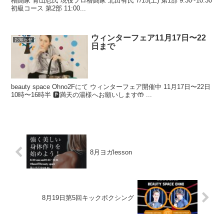
格闘家 青山忍氏 現役プロ格闘家 北田有氏 7/15(土) 第1部 9:30~10:30
初級コース 第2部 11:00...
ウィンターフェア11月17日〜22
お知らせ
日まで
beauty space Ohno2Fにて ウィンターフェア開催中 11月17日〜22日
10時〜16時半 🅿️満天の湯様へお願いします🤲 ...
8月ヨガlesson
8月19日第5回キックボクシング