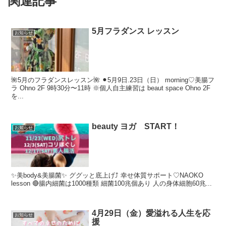
関連記事
5月フラダンス レッスン
お知らせ
🌺5月のフラダンスレッスン🌺 ⚫︎5月9日.23日（日） morning♡美腸フ
ラ Ohno 2F 9時30分〜11時 ※個人自主練習は beaut space Ohno 2F
を...
beauty ヨガ START！
お知らせ
✨美body&美腸菌✨ ググッと底上げ⤴︎ 幸せ体質サポート♡NAOKO
lesson 🔴腸内細菌は1000種類 細菌100兆個あり 人の身体細胞60兆...
4月29日（金）愛溢れる人生を応
お知らせ
援