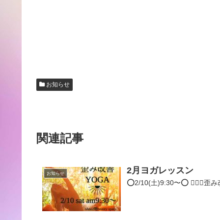
お知らせ
関連記事
2月ヨガレッスン
お知らせ
⭕️2/10(土)9:30〜⭕️ 🧘🏾‍♀️歪