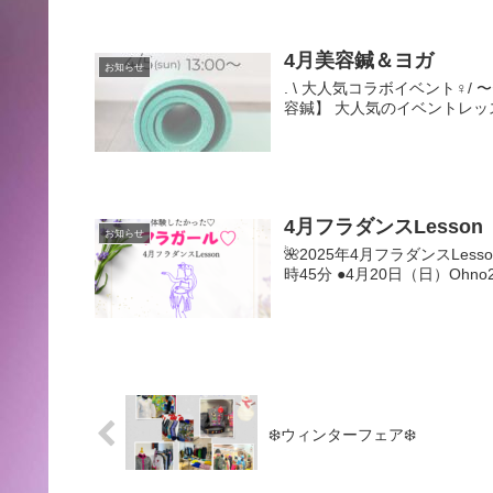
4月美容鍼＆ヨガ
お知らせ
. \ 大人気コラボイベント‍♀️
容鍼】 大人気のイベントレッスン‍
4月フラダンスLesson
お知らせ
🌺2025年4月フラダンスLesso
時45分 ●4月20日（日）Ohno2
❄️ウィンターフェア❄️