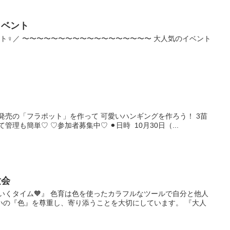
イベント
ト‍♀️／ 〜〜〜〜〜〜〜〜〜〜〜〜〜〜〜〜〜〜 大人気のイベント
新発売の「フラポット」を作って 可愛いハンギングを作ろう！ 3苗
理も簡単♡ ♡参加者募集中♡ ⚫︎日時 10月30日（...
験会
いろいくタイム🧡』 色育は色を使ったカラフルなツールで自分と他人
いの『色』を尊重し、寄り添うことを大切にしています。 『大人