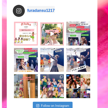
furadansu1217
Follow on Instagram