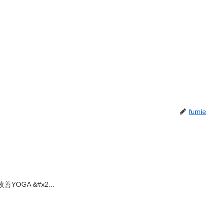
fumie
み改善YOGA &#x2...