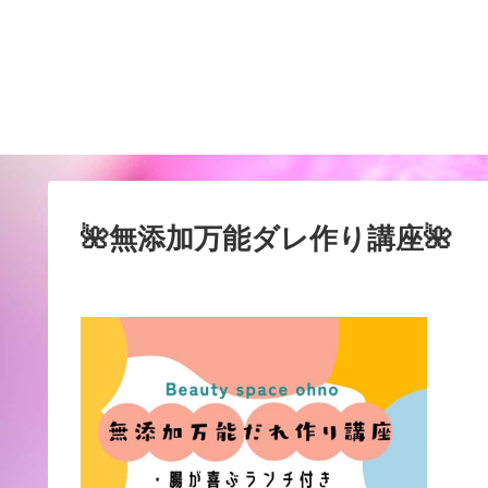
🌺無添加万能ダレ作り講座🌺