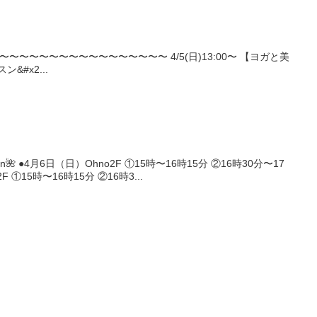
/ 〜〜〜〜〜〜〜〜〜〜〜〜〜〜〜〜〜〜 4/5(日)13:00〜 【ヨガと美
&#x2...
n🌺 ●4月6日（日）Ohno2F ①15時〜16時15分 ②16時30分〜17
F ①15時〜16時15分 ②16時3...