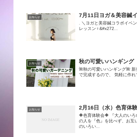
7月11日ヨガ＆美容鍼
お知らせ
. ＼ヨガと美容鍼コラボイベン
レッスン‍♀️&#x272...
秋の可愛いハンギング
お知らせ
🌺秋の可愛いハンギング🌺 
で完成するので、 気軽に作れて管
2月16日（水）色育体
お知らせ
🔶色育体験会🔶 『大人の
の人を『色』を比べず、お互
のいろい...